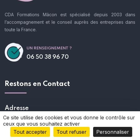
CDA Formations Mâcon est spécialisé depuis 2003 dans
l’accompagnement et le conseil auprès des entreprises dans
toute la France.
UN RENSEIGNEMENT ?
06 50 38 96 70
Restons en Contact
Adresse
Ce site utilise des cookies et vous donne le contrôle sur
56 chemin des bergères
01290 LAIZ
ceux que vous souhaitez activer
Tout accepter
Tout refuser
Personnaliser
Contact